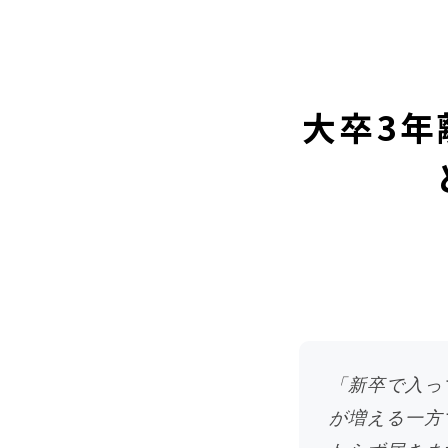
大卒3年
「新卒で入っ
が増える一方