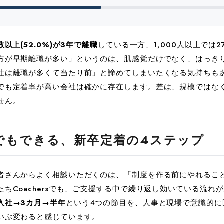
以上(52.0%)が3年で離職
している一方、1,000人以上では2
方が早期離職が多い」というのは、肌感覚だけでなく、はっき
社は離職が多くて当たり前」と諦めてしまいたくなる気持ちも
でも定着率が高い会社は確かに存在します。差は、規模ではな
せん。
でもできる、新卒定着の4ステップ
者さんからよく相談いただくのは、「制度を作る前にやれるこ
ちCoachersでも、ご支援する中で繰り返し効いている流れ
入社→3カ月→半年
という4つの節目を、人事と現場で意識的に
いぶ変わると感じています。