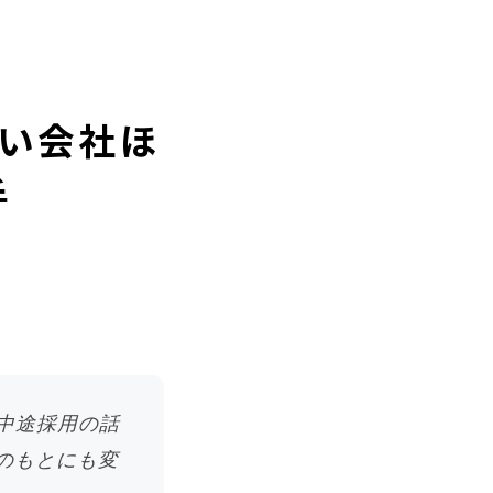
さい会社ほ
手
中途採用の話
sのもとにも変