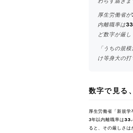
わらず届きま
厚生労働省が
内離職率は
3
ど数字が厳し
「うちの規模
け等身大の打
数字で見る
厚生労働省「新規学卒
3年以内離職率は
33
ると、その厳しさは