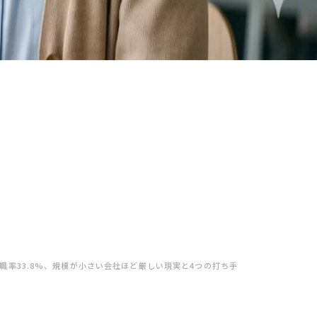
職率33.8%、規模が小さい会社ほど厳しい現実と4つの打ち手