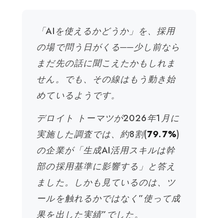
「AIを使えるかどうか」を、採用
の場で問う日がくる──少し前なら
まだ先の話に聞こえたかもしれま
せん。でも、その線はもう動き始
めているようです。
デロイト トーマツが2026年1月に
実施した調査では、約8割(
79.7%
)
の企業が「生成AI活用スキルは幹
部の採用基準に影響する」と答え
ました。しかも見ているのは、ツ
ールを触れるかではなく”使って成
果を出した実績”でした。