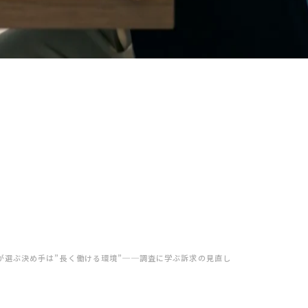
が選ぶ決め手は”長く働ける環境”──調査に学ぶ訴求の見直し