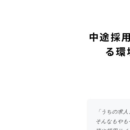
中途採
る環
「うちの求人
そんなもやも