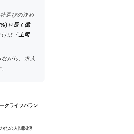
。
会社選びの決め
%)
や
長く働
かけは
「上司
みながら、求人
す。
ークライフバラン
やその他の人間関係