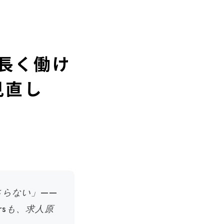
長く働け
見直し
さらない」——
rsも、求人原