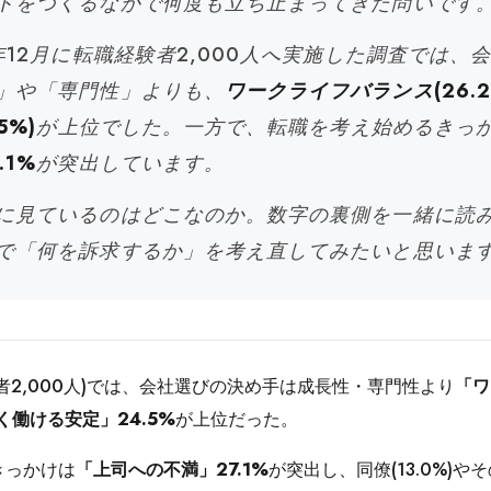
トをつくるなかで何度も立ち止まってきた問いです
年12月に転職経験者2,000人へ実施した調査では、
」や「専門性」よりも、
ワークライフバランス(26.2
5%)
が上位でした。一方で、転職を考え始めるきっ
.1%
が突出しています。
に見ているのはどこなのか。数字の裏側を一緒に読
で「何を訴求するか」を考え直してみたいと思いま
者2,000人)では、会社選びの決め手は成長性・専門性より
「ワ
く働ける安定」24.5%
が上位だった。
きっかけは
「上司への不満」27.1%
が突出し、同僚(13.0%)