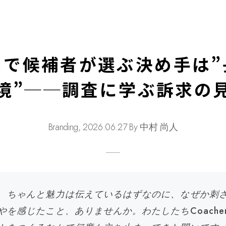
用で候補者が選ぶ決め手は”
境”──調査に学ぶ訴求の
Branding, 2026.06.27 By 中村 尚人
、ちゃんと魅力は伝えているはずなのに、なぜか刺
やを感じたこと、ありませんか。わたしたちCoache