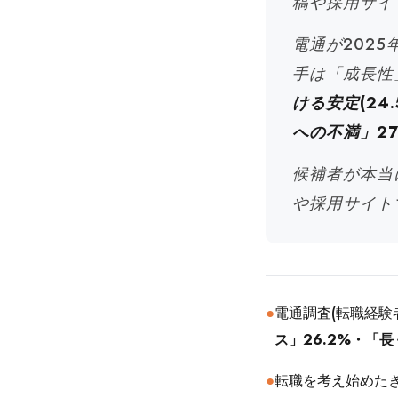
稿や採用サイ
電通が2025
手は「成長性
ける安定(24.
への不満」27
候補者が本当
や採用サイト
●
電通調査(転職経験
ス」26.2%・「長
●
転職を考え始めた